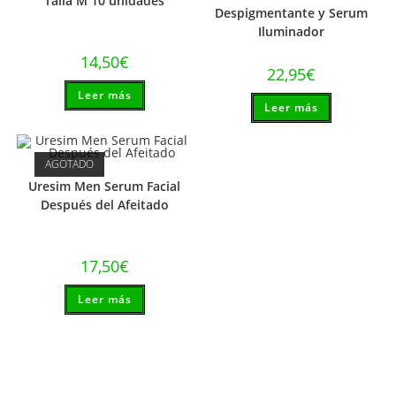
Talla M 10 unidades
Despigmentante y Serum
Iluminador
14,50
€
22,95
€
Leer más
Leer más
AGOTADO
Uresim Men Serum Facial
Después del Afeitado
17,50
€
Leer más