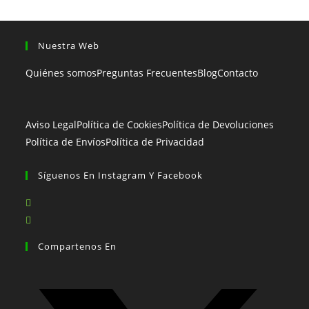
Nuestra Web
Quiénes somos
Preguntas Frecuentes
Blog
Contacto
Aviso Legal
Política de Cookies
Política de Devoluciones
Política de Envíos
Política de Privacidad
Síguenos En Instagram Y Facebook
Se
abre
Se
en
abre
Compartenos En
una
en
nueva
una
pestaña
nueva
pestaña