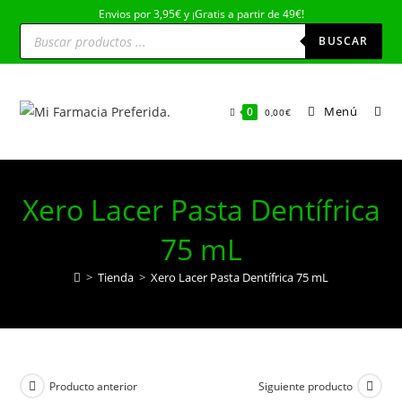
Ir
Envios por 3,95€ y ¡Gratis a partir de 49€!
Búsqueda
al
de
BUSCAR
productos
contenido
Menú
0
0,00
€
Xero Lacer Pasta Dentífrica
75 mL
>
Tienda
>
Xero Lacer Pasta Dentífrica 75 mL
Producto anterior
Siguiente producto