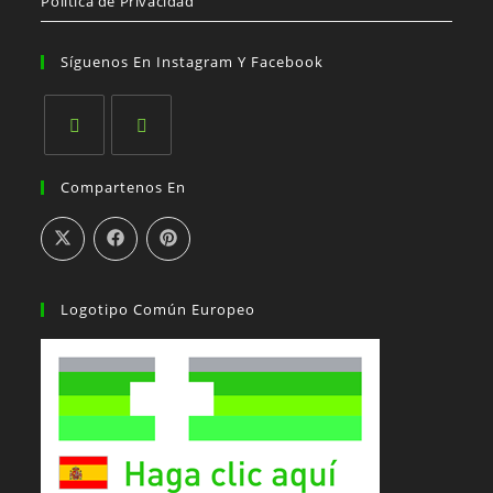
Política de Privacidad
Síguenos En Instagram Y Facebook
Se
Se
Compartenos En
abre
abre
en
en
una
una
nueva
nueva
pestaña
pestaña
Logotipo Común Europeo