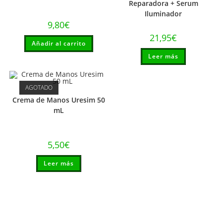
Reparadora + Serum
Iluminador
9,80
€
21,95
€
Añadir al carrito
Leer más
AGOTADO
Crema de Manos Uresim 50
mL
5,50
€
Leer más