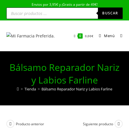
Ir
Envios por 3,95€ y ¡Gratis a partir de 49€!
Búsqueda
al
de
BUSCAR
productos
contenido
Menú
0
0,00
€
Bálsamo Reparador Nariz
y Labios Farline
>
Tienda
>
Bálsamo Reparador Nariz y Labios Farline
Producto anterior
Siguiente producto