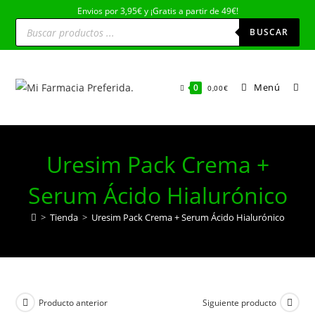
Ir
Envios por 3,95€ y ¡Gratis a partir de 49€!
Búsqueda
al
de
BUSCAR
productos
contenido
Menú
0
0,00
€
Uresim Pack Crema +
Serum Ácido Hialurónico
>
Tienda
>
Uresim Pack Crema + Serum Ácido Hialurónico
Producto anterior
Siguiente producto