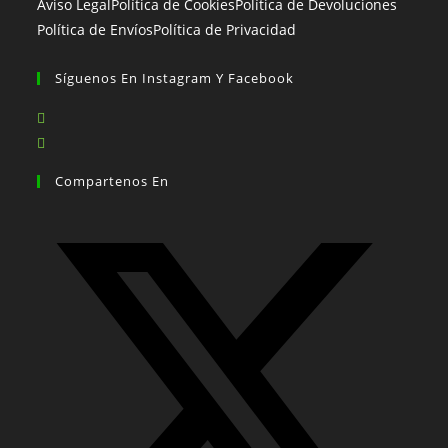
Aviso Legal
Política de Cookies
Política de Devoluciones
Política de Envíos
Política de Privacidad
Síguenos En Instagram Y Facebook
Se
abre
Se
en
abre
Compartenos En
una
en
nueva
una
pestaña
nueva
pestaña