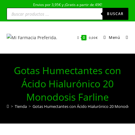
Ir
Envios por 3,95€ y ¡Gratis a partir de 49€!
Búsqueda
al
de
BUSCAR
productos
contenido
Menú
0
0,00
€
Gotas Humectantes con
Ácido Hialurónico 20
Monodosis Farline
>
Tienda
>
Gotas Humectantes con Ácido Hialurónico 20 Monodosis 