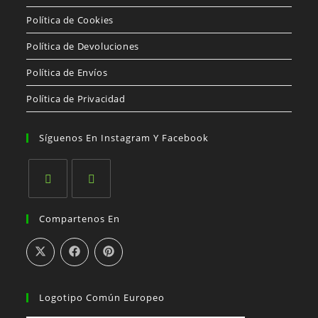
Política de Cookies
Política de Devoluciones
Política de Envíos
Política de Privacidad
Síguenos En Instagram Y Facebook
Se
Se
Compartenos En
abre
abre
en
en
una
una
nueva
nueva
pestaña
pestaña
Logotipo Común Europeo