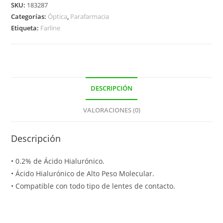
20
SKU:
183287
Categorías:
Óptica
,
Parafarmacia
Monodosis
Etiqueta:
Farline
Farline
cantidad
DESCRIPCIÓN
VALORACIONES (0)
Descripción
• 0.2% de Ácido Hialurónico.
• Ácido Hialurónico de Alto Peso Molecular.
• Compatible con todo tipo de lentes de contacto.