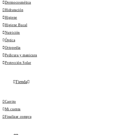
Dermocosmética
Hidratación
Higiene
Higiene Bucal
Nutrición
Óptica
Ortopedia
Pedicura y manicura
Protección Solar
Tienda
Carrito
Mi cuenta
Finalizar compra