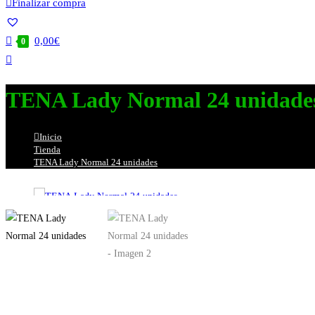
Finalizar compra
0,00
€
0
Alternar
búsqueda
TENA Lady Normal 24 unidade
de
la
web
Inicio
>
Tienda
>
TENA Lady Normal 24 unidades