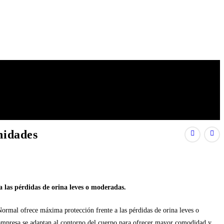
nidades
 las pérdidas de orina leves o moderadas.
rmal ofrece máxima protección frente a las pérdidas de orina leves o
 compresa se adaptan al contorno del cuerpo para ofrecer mayor comodidad y