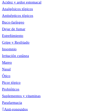
esta
Acidez y ardor estomacal
web
Analgésicos tópicos
Antisépticos tópicos
la
Buco-faríngeo
Dejar de fumar
Estreñimiento
Gripe y Resfriado
web
Insomnio
Irritación cutánea
Mareo
Nasal
Ótico
Picor tópico
Probióticos
Suplementos y vitaminas
Parafarmacia
Anti-ronquidos