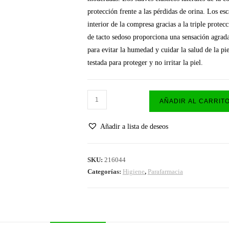
protección frente a las pérdidas de orina. Los e
interior de la compresa gracias a la triple prote
de tacto sedoso proporciona una sensación agradab
para evitar la humedad y cuidar la salud de la p
testada para proteger y no irritar la piel.
TENA
AÑADIR AL CARRIT
Lady
Normal
Añadir a lista de deseos
24
unidades
cantidad
SKU:
216044
Categorías:
Higiene
,
Parafarmacia