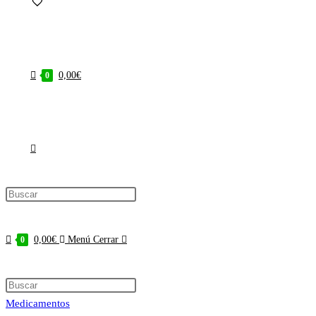
0,00
€
0
Alternar
búsqueda
0,00
€
Menú
Cerrar
0
Buscar
de
en
Medicamentos