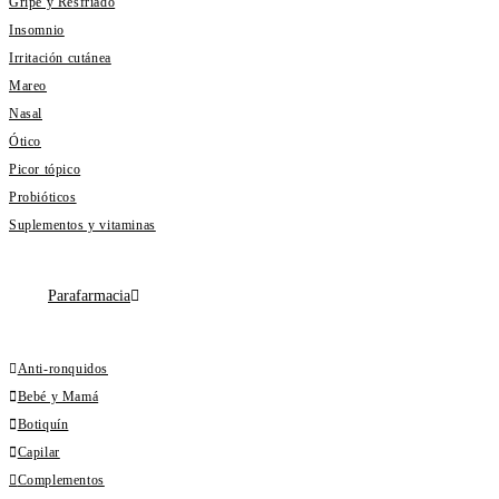
Gripe y Resfriado
Insomnio
Irritación cutánea
Mareo
Nasal
Ótico
Picor tópico
Probióticos
Suplementos y vitaminas
Parafarmacia
Anti-ronquidos
Bebé y Mamá
Botiquín
Capilar
Complementos