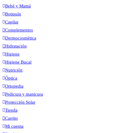
Bebé y Mamá
Botiquín
Capilar
Complementos
Dermocosmética
Hidratación
Higiene
Higiene Bucal
Nutrición
Óptica
Ortopedia
Pedicura y manicura
Protección Solar
Tienda
Carrito
Mi cuenta