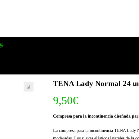
s
TENA Lady Normal 24 u
🔍
9,50
€
Compresa para la incontinencia diseñada para
La compresa para la incontinencia TENA Lady No
moderadas. Los suaves elásticos laterales de la