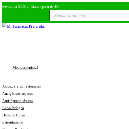
Ir
Envios por 3,95€ y ¡Gratis a partir de 49€!
Búsqueda
al
de
productos
contenido
Medicamentos
Acidez y ardor estomacal
Analgésicos tópicos
Antisépticos tópicos
Buco-faríngeo
Dejar de fumar
Estreñimiento