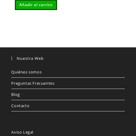
original
actual
Añadir al carrito
era:
es:
6,49€.
5,84€.
Nuestra Web
Quiénes somos
Preguntas Frecuentes
Blog
Contacto
Aviso Legal