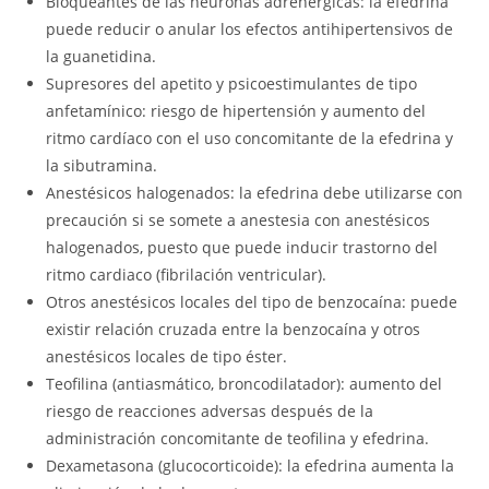
Bloqueantes de las neuronas adrenérgicas: la efedrina
puede reducir o anular los efectos antihipertensivos de
la guanetidina.
Supresores del apetito y psicoestimulantes de tipo
anfetamínico: riesgo de hipertensión y aumento del
ritmo cardíaco con el uso concomitante de la efedrina y
la sibutramina.
Anestésicos halogenados: la efedrina debe utilizarse con
precaución si se somete a anestesia con anestésicos
halogenados, puesto que puede inducir trastorno del
ritmo cardiaco (fibrilación ventricular).
Otros anestésicos locales del tipo de benzocaína: puede
existir relación cruzada entre la benzocaína y otros
anestésicos locales de tipo éster.
Teofilina (antiasmático, broncodilatador): aumento del
riesgo de reacciones adversas después de la
administración concomitante de teofilina y efedrina.
Dexametasona (glucocorticoide): la efedrina aumenta la