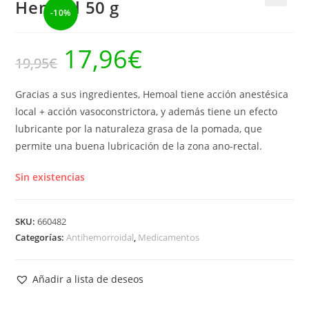
Hemoal 50 g
-10%
🔍
17,96
€
El
El
19,95
€
precio
precio
original
actual
era:
es:
19,95€.
17,96€.
Gracias a sus ingredientes, Hemoal tiene acción anestésica
local + acción vasoconstrictora, y además tiene un efecto
lubricante por la naturaleza grasa de la pomada, que
permite una buena lubricación de la zona ano-rectal.
Sin existencias
SKU:
660482
Categorías:
Antihemorroidal
,
Medicamentos
Añadir a lista de deseos