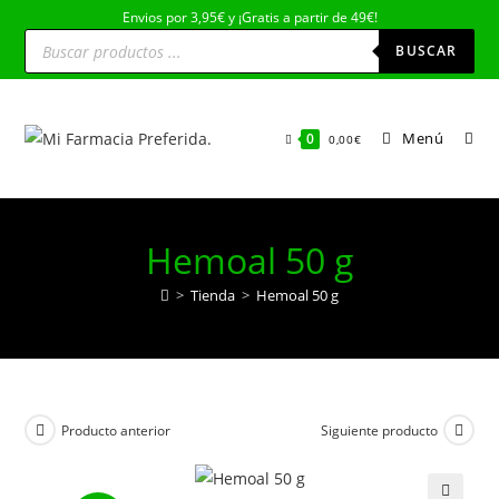
Ir
Envios por 3,95€ y ¡Gratis a partir de 49€!
Búsqueda
al
de
BUSCAR
productos
contenido
Menú
0
0,00
€
Hemoal 50 g
>
Tienda
>
Hemoal 50 g
Producto anterior
Siguiente producto