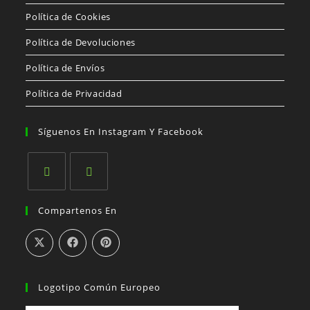
Política de Cookies
Política de Devoluciones
Política de Envíos
Política de Privacidad
Síguenos En Instagram Y Facebook
Se
Se
Compartenos En
abre
abre
en
en
una
una
nueva
nueva
pestaña
pestaña
Logotipo Común Europeo