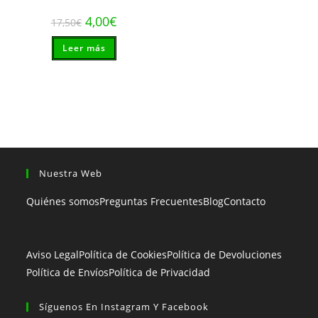
El
El
4,00
€
17,50
€
precio
precio
original
actual
Leer más
era:
es:
17,50€.
4,00€.
Nuestra Web
Quiénes somos
Preguntas Frecuentes
Blog
Contacto
Aviso Legal
Política de Cookies
Política de Devoluciones
Política de Envíos
Política de Privacidad
Síguenos En Instagram Y Facebook