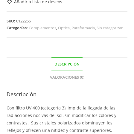
Añadir a lista de deseos
Azores
Negra
Polarizadas
SKU:
0122255
Categorías:
Complementos
,
Óptica
,
Parafarmacia
,
Sin categorizar
cantidad
DESCRIPCIÓN
VALORACIONES (0)
Descripción
Con filtro UV 400 (categoría 3), impide la llegada de las
radiacciones nocivas del sol, sin modificar los colores y
contrastes. Sus cristales polarizados disminuyen los
reflejos y ofrecen una nitidez y contraste superiores.