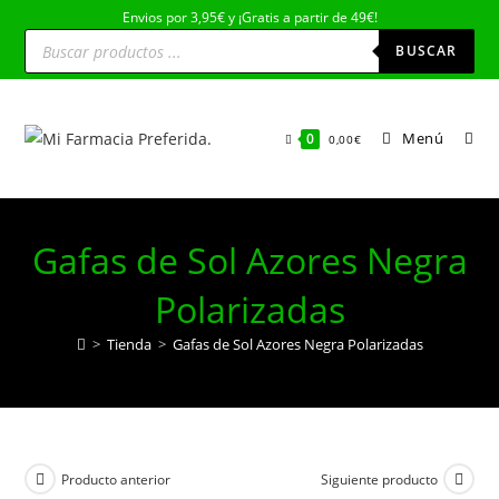
Ir
Envios por 3,95€ y ¡Gratis a partir de 49€!
Búsqueda
al
de
BUSCAR
productos
contenido
Menú
0
0,00
€
Gafas de Sol Azores Negra
Polarizadas
>
Tienda
>
Gafas de Sol Azores Negra Polarizadas
Producto anterior
Siguiente producto