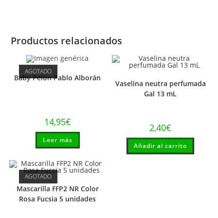
Productos relacionados
AGOTADO
Baby Pelón Pablo Alborán
Vaselina neutra perfumada
Gal 13 mL
14,95
€
2,40
€
Leer más
Añadir al carrito
AGOTADO
Mascarilla FFP2 NR Color
Rosa Fucsia 5 unidades