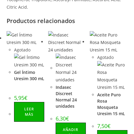
Citric Acid.
Productos relacionados
Agotado
Agotado
Gel Íntimo
Uresim 300 mL
Indasec
Discreet
Aceite Puro
5,95
€
Normal 24
Rosa
unidades
Mosqueta
LEER
Uresim 15 mL
MÁS
6,30
€
7,50
€
AÑADIR