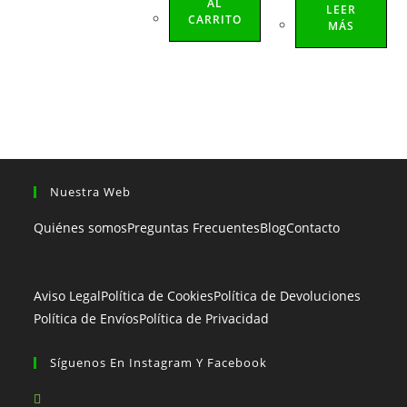
AL
LEER
CARRITO
MÁS
Nuestra Web
Quiénes somos
Preguntas Frecuentes
Blog
Contacto
Aviso Legal
Política de Cookies
Política de Devoluciones
Política de Envíos
Política de Privacidad
Síguenos En Instagram Y Facebook
Se