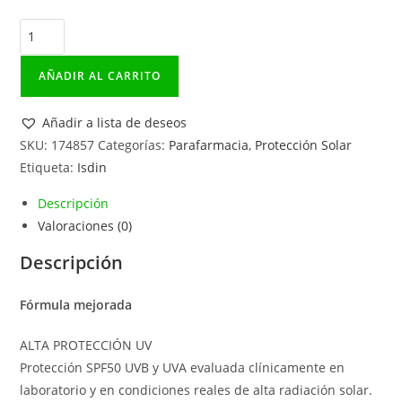
Fotoprotector
ISDIN
Fusion
AÑADIR AL CARRITO
Water
SPF
Añadir a lista de deseos
50
SKU:
174857
Categorías:
Parafarmacia
,
Protección Solar
cantidad
Etiqueta:
Isdin
Descripción
Valoraciones (0)
Descripción
Fórmula mejorada
ALTA PROTECCIÓN UV
Protección SPF50 UVB y UVA evaluada clínicamente en
laboratorio y en condiciones reales de alta radiación solar.