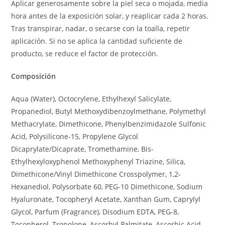
Aplicar generosamente sobre la piel seca o mojada, media
hora antes de la exposición solar, y reaplicar cada 2 horas.
Tras transpirar, nadar, o secarse con la toalla, repetir
aplicación. Si no se aplica la cantidad suficiente de
producto, se reduce el factor de protección.
Composición
Aqua (Water), Octocrylene, Ethylhexyl Salicylate,
Propanediol, Butyl Methoxydibenzoylmethane, Polymethyl
Methacrylate, Dimethicone, Phenylbenzimidazole Sulfonic
Acid, Polysilicone-15, Propylene Glycol
Dicaprylate/Dicaprate, Tromethamine, Bis-
Ethylhexyloxyphenol Methoxyphenyl Triazine, Silica,
Dimethicone/Vinyl Dimethicone Crosspolymer, 1,2-
Hexanediol, Polysorbate 60, PEG-10 Dimethicone, Sodium
Hyaluronate, Tocopheryl Acetate, Xanthan Gum, Caprylyl
Glycol, Parfum (Fragrance), Disodium EDTA, PEG-8,
Tocopherol, Tropolone, Ascorbyl Palmitate, Ascorbic Acid,