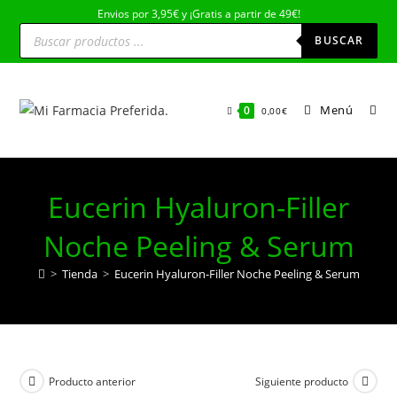
Ir
Envios por 3,95€ y ¡Gratis a partir de 49€!
Búsqueda
al
de
BUSCAR
productos
contenido
Menú
0
0,00
€
Eucerin Hyaluron-Filler
Noche Peeling & Serum
>
Tienda
>
Eucerin Hyaluron-Filler Noche Peeling & Serum
Producto anterior
Siguiente producto