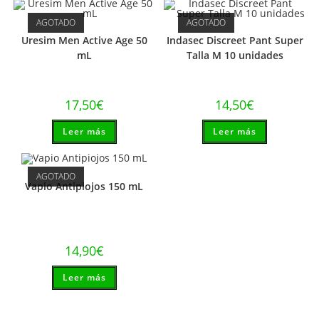
AGOTADO
AGOTADO
Uresim Men Active Age 50
Indasec Discreet Pant Super
mL
Talla M 10 unidades
17,50
€
14,50
€
Leer más
Leer más
AGOTADO
Vapio Antipiojos 150 mL
14,90
€
Leer más