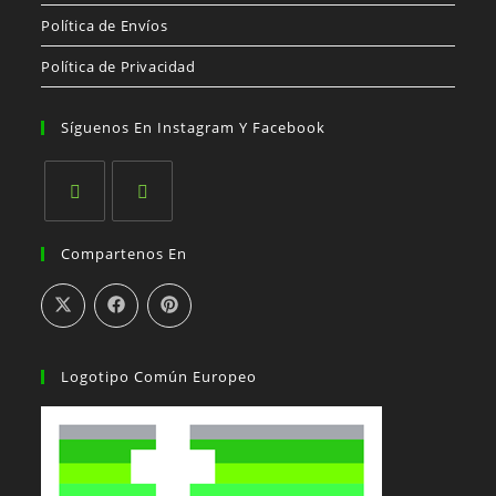
Política de Envíos
Política de Privacidad
Síguenos En Instagram Y Facebook
Se
Se
Compartenos En
abre
abre
en
en
una
una
nueva
nueva
pestaña
pestaña
Logotipo Común Europeo