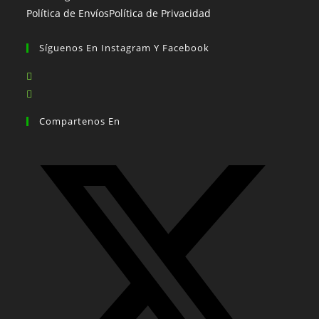
Política de Envíos
Política de Privacidad
Síguenos En Instagram Y Facebook
Se
abre
Se
en
abre
Compartenos En
una
en
nueva
una
pestaña
nueva
pestaña