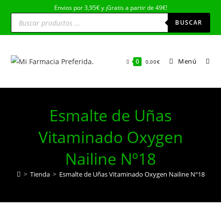
Ir
Envios por 3,95€ y ¡Gratis a partir de 49€!
Búsqueda
al
de
BUSCAR
productos
contenido
Menú
0
0,00
€
Esmalte de Uñas
Vitaminado Oxygen
Nailine Nº18
>
Tienda
>
Esmalte de Uñas Vitaminado Oxygen Nailine Nº18