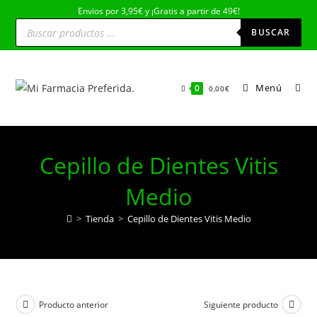
Ir
Envios por 3,95€ y ¡Gratis a partir de 49€!
Búsqueda
al
de
BUSCAR
productos
contenido
Menú
0
0,00
€
Cepillo de Dientes Vitis
Medio
>
Tienda
>
Cepillo de Dientes Vitis Medio
Producto anterior
Siguiente producto