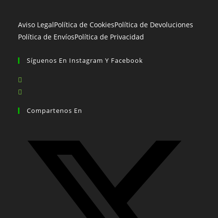
Aviso Legal
Política de Cookies
Política de Devoluciones
Política de Envíos
Política de Privacidad
Síguenos En Instagram Y Facebook
Se
abre
Se
en
abre
Compartenos En
una
en
nueva
una
pestaña
nueva
pestaña