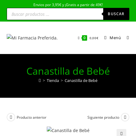
Ir
Envios por 3,95€ y ¡Gratis a partir de 49€!
Búsqueda
al
de
BUSCAR
productos
contenido
Menú
0
0,00
€
Canastilla de Bebé
>
Tienda
>
Canastilla de Bebé
Producto anterior
Siguiente producto