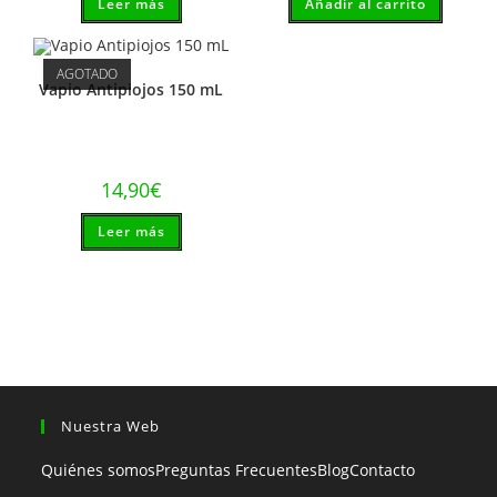
Leer más
Añadir al carrito
AGOTADO
Vapio Antipiojos 150 mL
14,90
€
Leer más
Nuestra Web
Quiénes somos
Preguntas Frecuentes
Blog
Contacto