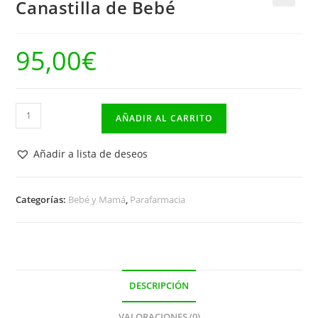
Canastilla de Bebé
🔍
95,00
€
Canastilla
AÑADIR AL CARRITO
de
Bebé
Añadir a lista de deseos
cantidad
Categorías:
Bebé y Mamá
,
Parafarmacia
DESCRIPCIÓN
VALORACIONES (0)