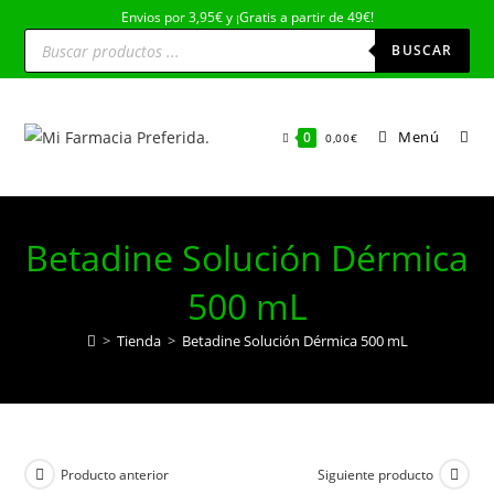
Ir
Envios por 3,95€ y ¡Gratis a partir de 49€!
Búsqueda
al
de
BUSCAR
productos
contenido
Menú
0
0,00
€
Betadine Solución Dérmica
500 mL
>
Tienda
>
Betadine Solución Dérmica 500 mL
Producto anterior
Siguiente producto