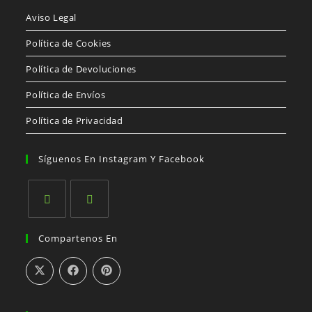
Aviso Legal
Política de Cookies
Política de Devoluciones
Política de Envíos
Política de Privacidad
Síguenos En Instagram Y Facebook
Se
Se
Compartenos En
abre
abre
en
en
una
una
nueva
nueva