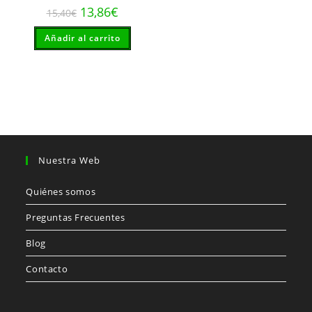
El
El
13,86
€
15,40
€
precio
precio
original
actual
Añadir al carrito
era:
es:
15,40€.
13,86€.
Nuestra Web
Quiénes somos
Preguntas Frecuentes
Blog
Contacto