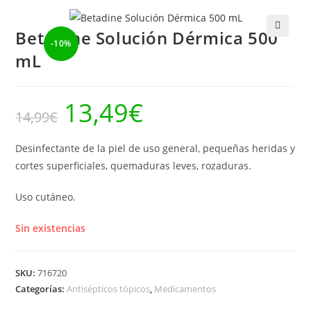
Betadine Solución Dérmica 500
-10%
🔍
mL
13,49
€
El
El
14,99
€
precio
precio
original
actual
era:
es:
14,99€.
13,49€.
Desinfectante de la piel de uso general, pequeñas heridas y
cortes superficiales, quemaduras leves, rozaduras.
Uso cutáneo.
Sin existencias
SKU:
716720
Categorías:
Antisépticos tópicos
,
Medicamentos